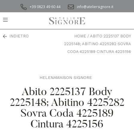
+39 0823 49 60 44
info@ateliersignore.it
INDIETRO
HOME
/
ABITO 2225137 BODY
2225148; ABITINO 4225282 SOVRA
CODA 4225189 CINTURA 4225156
HELENA
MAISON SIGNORE
,
Abito 2225137 Body
2225148; Abitino 4225282
Sovra Coda 4225189
Cintura 4225156