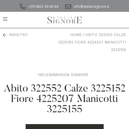
+39 0823 49 60 44
info@ateliersignore.it
INDIETRO
HOME
/
ABITO 322552 CALZE
3225152 FIORE 4225207 MANICOTTI
3225155
HELENA
MAISON SIGNORE
,
Abito 322552 Calze 3225152
Fiore 4225207 Manicotti
3225155