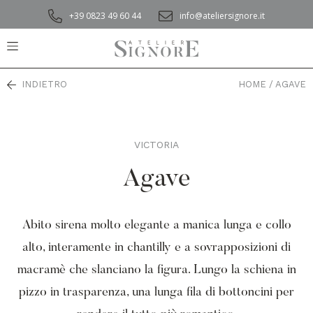
+39 0823 49 60 44
info@ateliersignore.it
INDIETRO
HOME
/
AGAVE
VICTORIA
,
Agave
Abito sirena molto elegante a manica lunga e collo
alto, interamente in chantilly e a sovrapposizioni di
macramè che slanciano la figura. Lungo la schiena in
pizzo in trasparenza, una lunga fila di bottoncini per