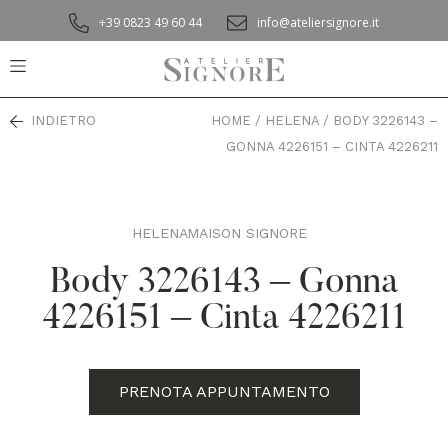
+39 0823 49 60 44
info@ateliersignore.it
INDIETRO
HOME
/
HELENA
/
BODY 3226143 –
GONNA 4226151 – CINTA 4226211
HELENA
MAISON SIGNORE
,
Body 3226143 – Gonna
4226151 – Cinta 4226211
PRENOTA APPUNTAMENTO