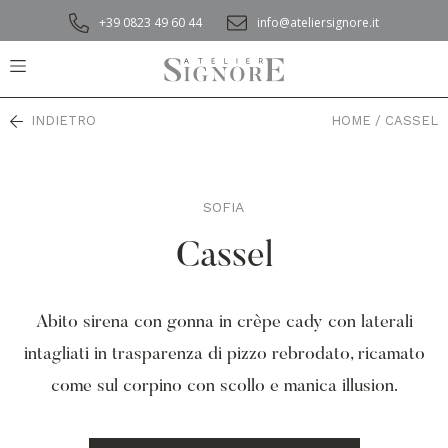
+39 0823 49 60 44
info@ateliersignore.it
INDIETRO
HOME
/
CASSEL
SOFIA
,
Cassel
Abito sirena con gonna in crèpe cady con laterali
intagliati in trasparenza di pizzo rebrodato, ricamato
come sul corpino con scollo e manica illusion.