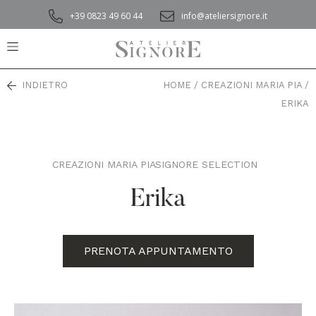
+39 0823 49 60 44
info@ateliersignore.it
INDIETRO
HOME
/
CREAZIONI MARIA PIA
/
ERIKA
CREAZIONI MARIA PIA
SIGNORE SELECTION
,
Erika
PRENOTA APPUNTAMENTO