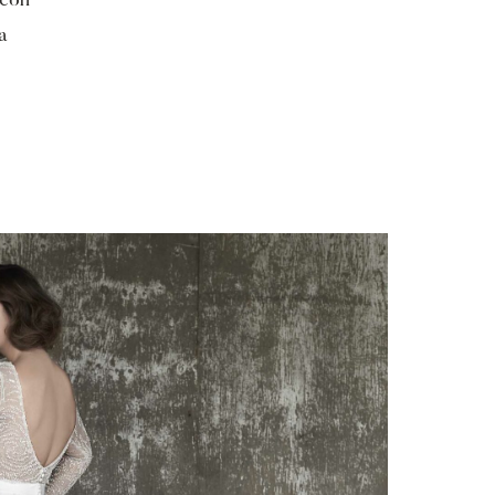
 con
la