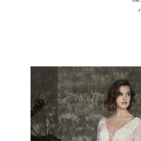
mic
r