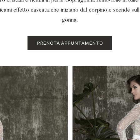
ro cristalli e ricami in perle. Sopragonna removibile in tulle
icami effetto cascata che iniziano dal corpino e scende sul
gonna.
PRENOTA APPUNTAMENTO