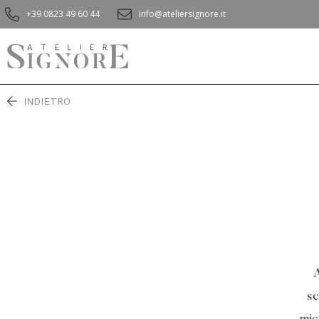
+39 0823 49 60 44
info@ateliersignore.it
INDIETRO
A
sc