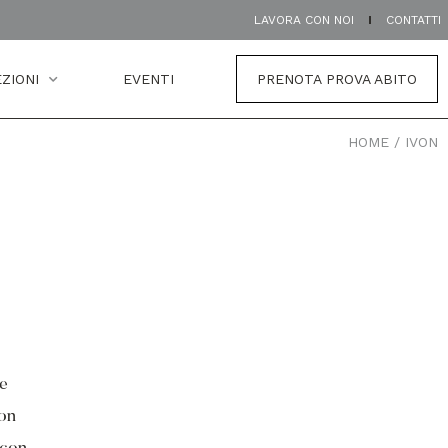
LAVORA CON NOI
CONTATTI
ZIONI
EVENTI
PRENOTA PROVA ABITO
HOME
/
IVON
 e
con