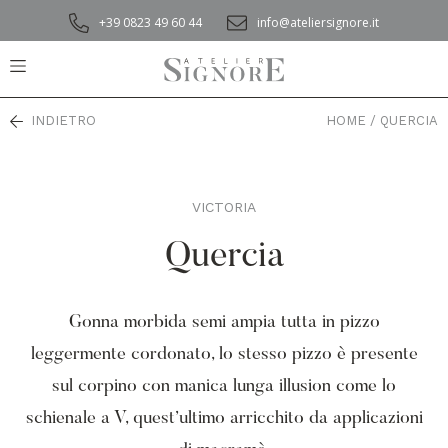
+39 0823 49 60 44
info@ateliersignore.it
INDIETRO
HOME
/
QUERCIA
VICTORIA
,
Quercia
Gonna morbida semi ampia tutta in pizzo
leggermente cordonato, lo stesso pizzo è presente
sul corpino con manica lunga illusion come lo
schienale a V, quest’ultimo arricchito da applicazioni