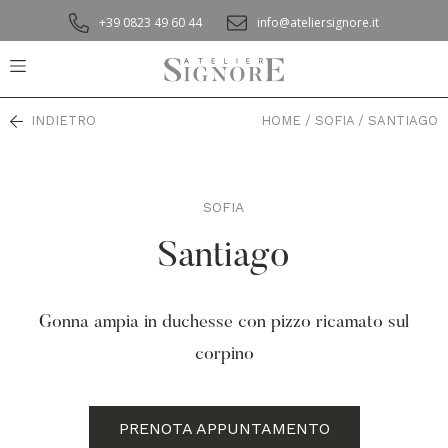
+39 0823 49 60 44
info@ateliersignore.it
INDIETRO
HOME
/
SOFIA
/
SANTIAGO
SOFIA
,
Santiago
Gonna ampia in duchesse con pizzo ricamato sul
corpino
PRENOTA APPUNTAMENTO