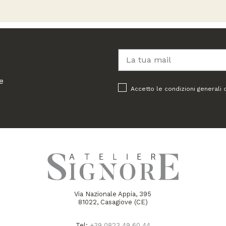
e
Accetto le condizioni generali 
Via Nazionale Appia, 395
81022, Casagiove (CE)
Tel:
+39 0823 49 60 44