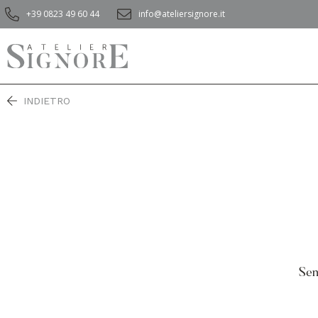
+39 0823 49 60 44
info@ateliersignore.it
INDIETRO
Sen