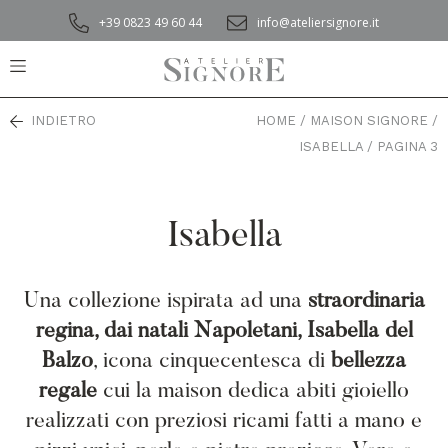
+39 0823 49 60 44
info@ateliersignore.it
INDIETRO
HOME
/
MAISON SIGNORE
/
ISABELLA
/
PAGINA 3
Isabella
Una collezione ispirata ad una
straordinaria
regina, dai natali Napoletani, Isabella del
Balzo
, icona cinquecentesca di
bellezza
regale
cui la maison dedica abiti gioiello
realizzati con preziosi ricami fatti a mano e