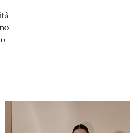
ità
ano
so