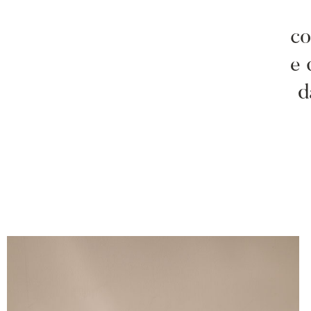
co
e 
d